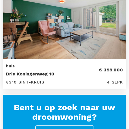
huis
€ 399.000
Drie Koningenweg 10
8310 SINT-KRUIS
4 SLPK
Bent u op zoek naar uw
droomwoning?