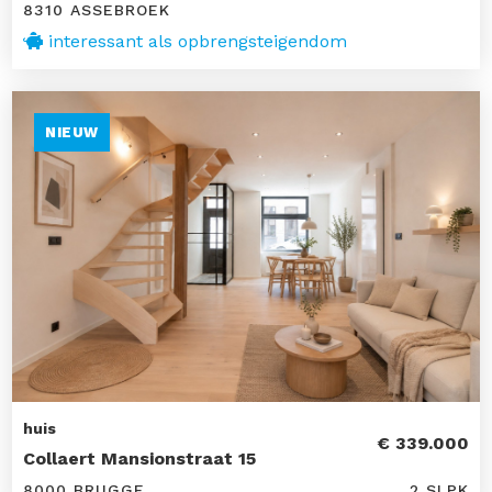
8310 ASSEBROEK
interessant als opbrengsteigendom
NIEUW
huis
€ 339.000
Collaert Mansionstraat 15
8000 BRUGGE
2 SLPK