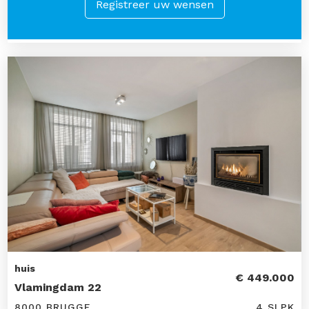
Registreer uw wensen
huis
€ 449.000
Vlamingdam 22
8000 BRUGGE
4 SLPK