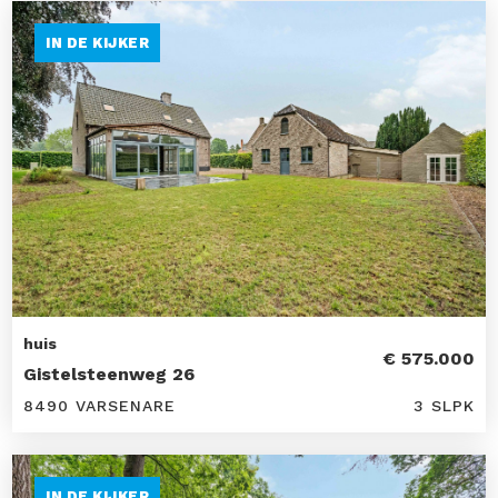
IN DE KIJKER
huis
€ 575.000
Gistelsteenweg 26
8490 VARSENARE
3 SLPK
IN DE KIJKER