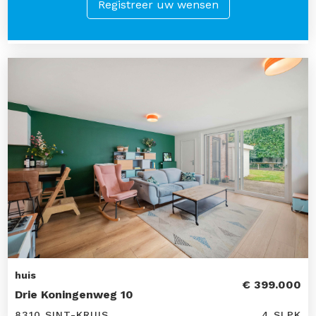
Registreer uw wensen
huis
€ 399.000
Drie Koningenweg 10
8310 SINT-KRUIS
4 SLPK