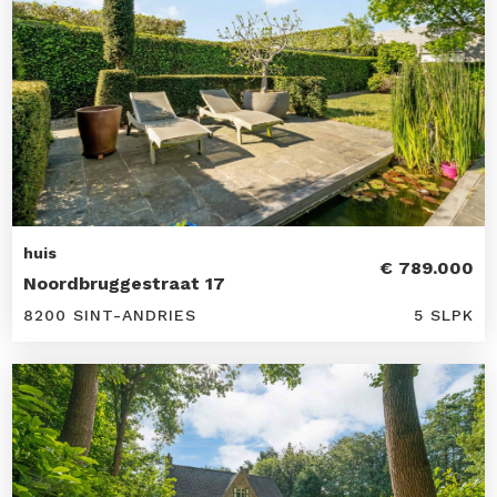
huis
€ 789.000
Noordbruggestraat 17
8200 SINT-ANDRIES
5 SLPK