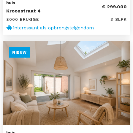
huis
€ 299.000
Kroonstraat 4
8000 BRUGGE
3 SLPK
interessant als opbrengsteigendom
NIEUW
huis