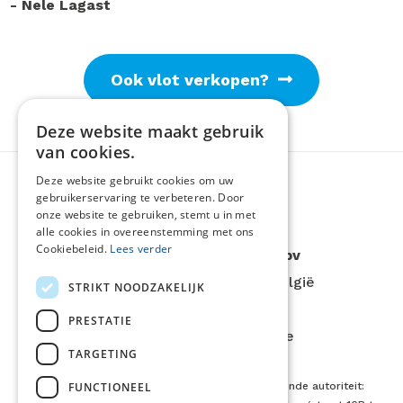
- Nele Lagast
Ook vlot verkopen?
Deze website maakt gebruik
van cookies.
Deze website gebruikt cookies om uw
gebruikerservaring te verbeteren. Door
onze website te gebruiken, stemt u in met
alle cookies in overeenstemming met ons
Cookiebeleid.
Lees verder
LOONTJENS en LAGAST bv
Komvest 1, 8000 Brugge, België
STRIKT NOODZAKELIJK
Tel:
+32 50 200 200
PRESTATIE
Email:
info@llvastgoed.be
TARGETING
FUNCTIONEEL
Erkend vastgoedmakelaar - Toezichthoudende autoriteit: