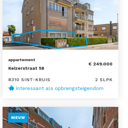
appartement
€ 249.000
Keizerstraat 58
8310 SINT-KRUIS
2 SLPK
interessant als opbrengsteigendom
NIEUW