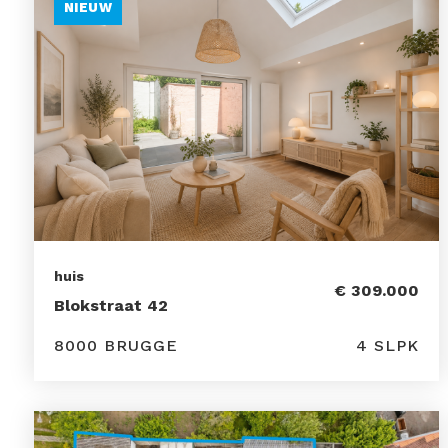
NIEUW
huis
€ 309.000
Blokstraat 42
8000 BRUGGE
4 SLPK