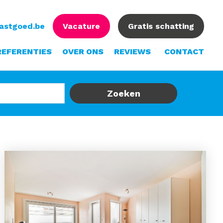
vastgoed.be
Vacature
Gratis schatting
REFERENTIES
OVER ONS
REVIEWS
CONTACT
Zoeken