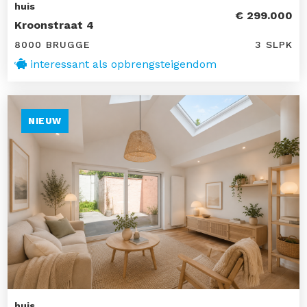
huis
€ 299.000
Kroonstraat 4
8000 BRUGGE
3 SLPK
interessant als opbrengsteigendom
NIEUW
huis