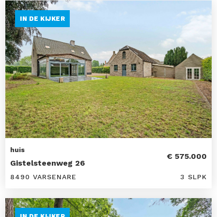
IN DE KIJKER
huis
€ 575.000
Gistelsteenweg 26
8490 VARSENARE
3 SLPK
IN DE KIJKER