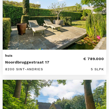
huis
€ 789.000
Noordbruggestraat 17
8200 SINT-ANDRIES
5 SLPK