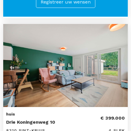
Registreer uw wensen
huis
€ 399.000
Drie Koningenweg 10
8310 SINT-KRUIS
4 SLPK