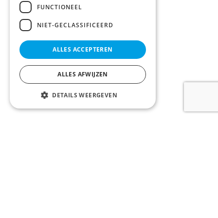
FUNCTIONEEL
NIET-GECLASSIFICEERD
ALLES ACCEPTEREN
ALLES AFWIJZEN
DETAILS WEERGEVEN
LOONTJENS en LAGAST bv
Komvest 1, 8000 Brugge, België
Tel:
+32 50 200 200