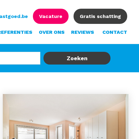
vastgoed.be
Vacature
Gratis schatting
REFERENTIES
OVER ONS
REVIEWS
CONTACT
Zoeken