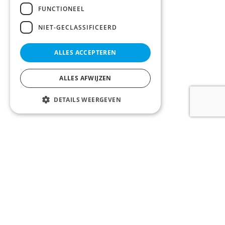
FUNCTIONEEL
NIET-GECLASSIFICEERD
ALLES ACCEPTEREN
ALLES AFWIJZEN
DETAILS WEERGEVEN
LOONTJENS en LAGAST bv
Komvest 1, 8000 Brugge, België
Tel:
+32 50 200 200