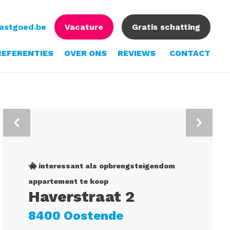
vastgoed.be
Vacature
Gratis schatting
REFERENTIES
OVER ONS
REVIEWS
CONTACT
interessant als opbrengsteigendom
appartement te koop
Haverstraat 2
8400 Oostende