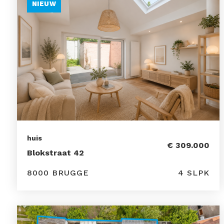
NIEUW
huis
€ 309.000
Blokstraat 42
8000 BRUGGE
4 SLPK