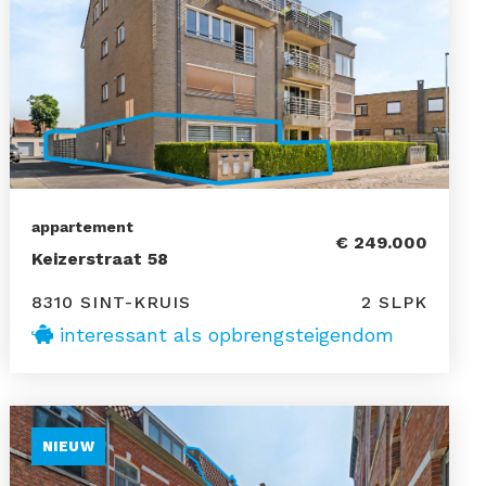
appartement
€ 249.000
Keizerstraat 58
8310 SINT-KRUIS
2 SLPK
interessant als opbrengsteigendom
NIEUW