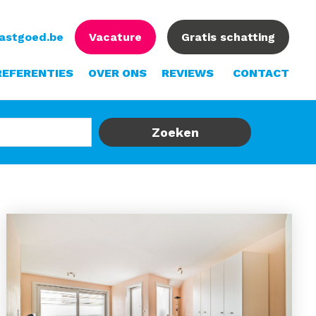
vastgoed.be
Vacature
Gratis schatting
REFERENTIES
OVER ONS
REVIEWS
CONTACT
Zoeken