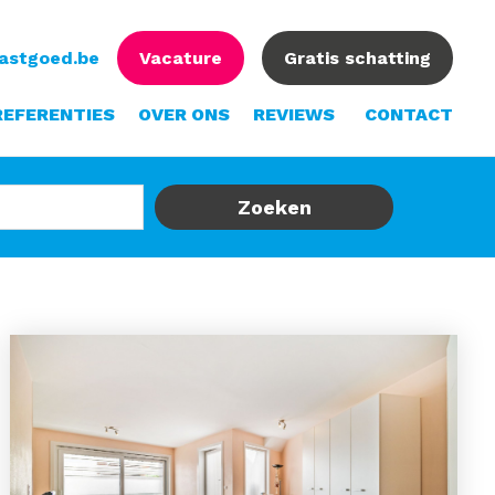
vastgoed.be
Vacature
Gratis schatting
REFERENTIES
OVER ONS
REVIEWS
CONTACT
Zoeken