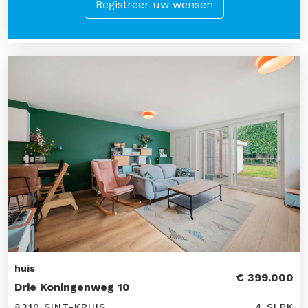
Registreer uw wensen
huis
€ 399.000
Drie Koningenweg 10
8310 SINT-KRUIS
4 SLPK