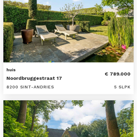
huis
€ 789.000
Noordbruggestraat 17
8200 SINT-ANDRIES
5 SLPK