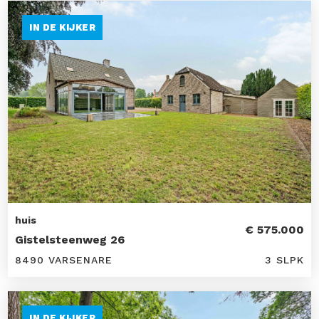
IN DE KIJKER
huis
€ 575.000
Gistelsteenweg 26
8490 VARSENARE
3 SLPK
IN DE KIJKER