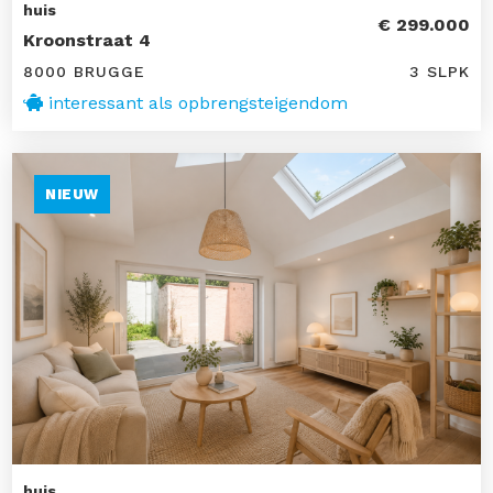
huis
€ 299.000
Kroonstraat 4
8000 BRUGGE
3 SLPK
interessant als opbrengsteigendom
NIEUW
huis