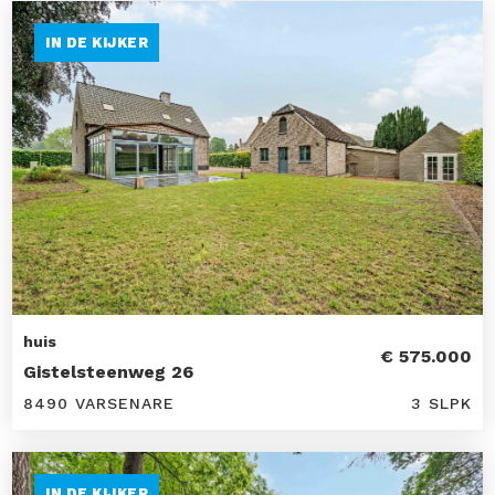
IN DE KIJKER
huis
€ 575.000
Gistelsteenweg 26
8490 VARSENARE
3 SLPK
IN DE KIJKER