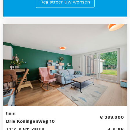
Registreer uw wensen
huis
€ 399.000
Drie Koningenweg 10
8310 SINT-KRUIS
4 SLPK