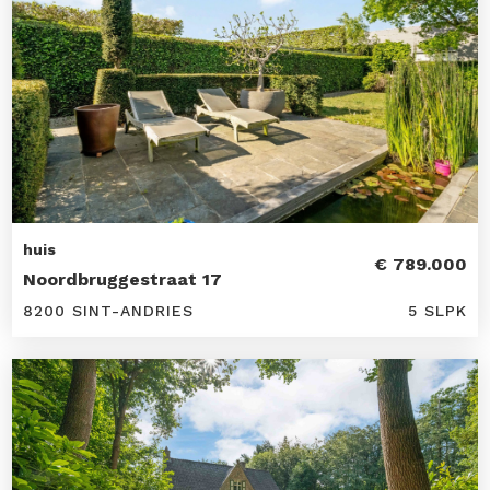
huis
€ 789.000
Noordbruggestraat 17
8200 SINT-ANDRIES
5 SLPK