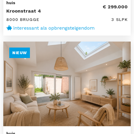
huis
€ 299.000
Kroonstraat 4
8000 BRUGGE
3 SLPK
interessant als opbrengsteigendom
NIEUW
huis