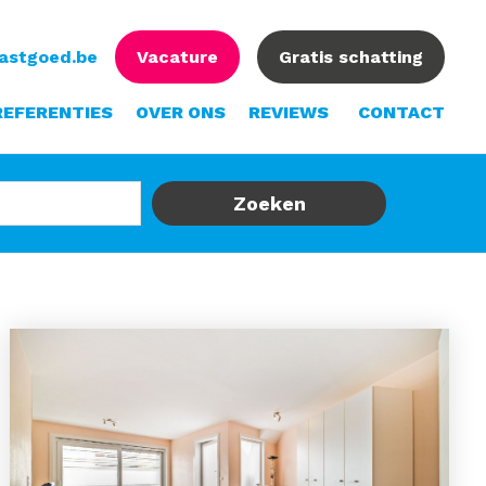
vastgoed.be
Vacature
Gratis schatting
REFERENTIES
OVER ONS
REVIEWS
CONTACT
Zoeken