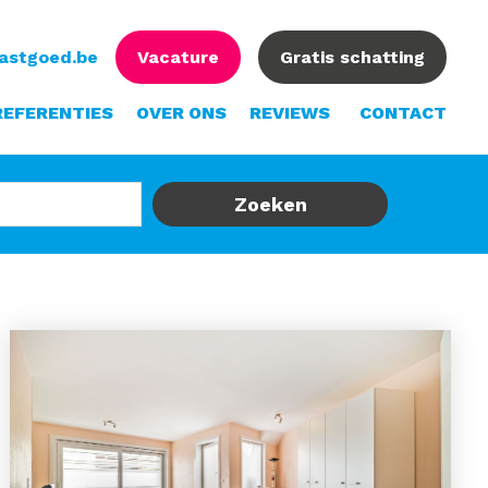
vastgoed.be
Vacature
Gratis schatting
REFERENTIES
OVER ONS
REVIEWS
CONTACT
Zoeken