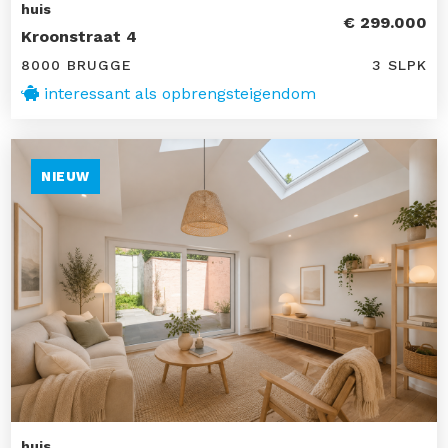
huis
€ 299.000
Kroonstraat 4
8000 BRUGGE
3 SLPK
interessant als opbrengsteigendom
NIEUW
huis