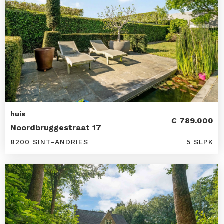
huis
€ 789.000
Noordbruggestraat 17
8200 SINT-ANDRIES
5 SLPK