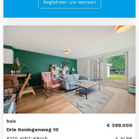
Registreer uw wensen
huis
€ 399.000
Drie Koningenweg 10
8310 SINT-KRUIS
4 SLPK