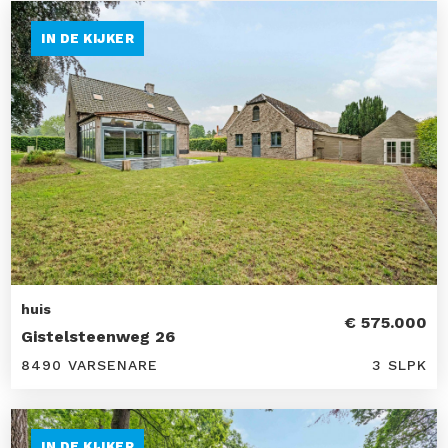
IN DE KIJKER
huis
€ 575.000
Gistelsteenweg 26
8490 VARSENARE
3 SLPK
IN DE KIJKER