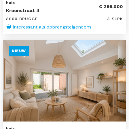
huis
€ 299.000
Kroonstraat 4
8000 BRUGGE
3 SLPK
interessant als opbrengsteigendom
NIEUW
huis