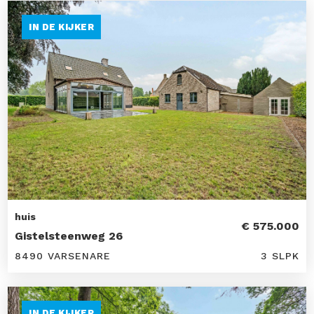
IN DE KIJKER
huis
€ 575.000
Gistelsteenweg 26
8490 VARSENARE
3 SLPK
IN DE KIJKER