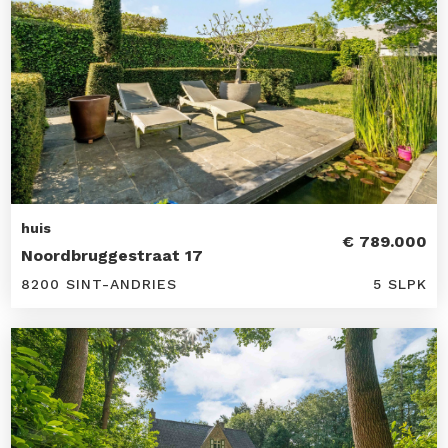
huis
€ 789.000
Noordbruggestraat 17
8200 SINT-ANDRIES
5 SLPK