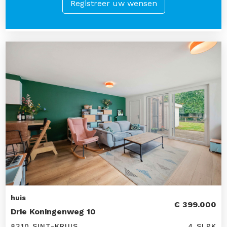
Registreer uw wensen
huis
€ 399.000
Drie Koningenweg 10
8310 SINT-KRUIS
4 SLPK