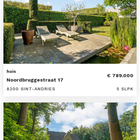
huis
€ 789.000
Noordbruggestraat 17
8200 SINT-ANDRIES
5 SLPK