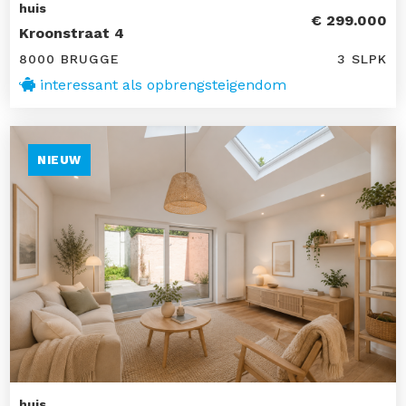
huis
€ 299.000
Kroonstraat 4
8000 BRUGGE
3 SLPK
interessant als opbrengsteigendom
NIEUW
huis