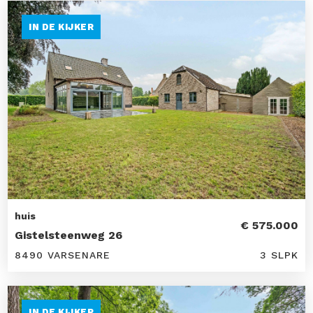
IN DE KIJKER
huis
€ 575.000
Gistelsteenweg 26
8490 VARSENARE
3 SLPK
IN DE KIJKER