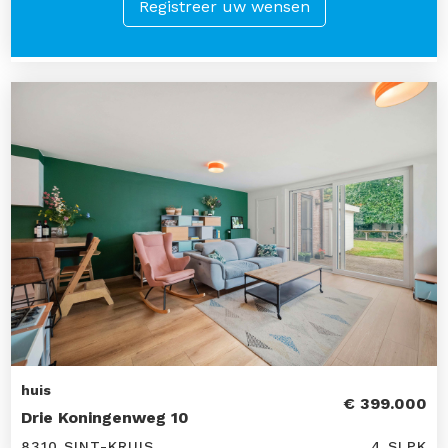
Registreer uw wensen
huis
€ 399.000
Drie Koningenweg 10
8310 SINT-KRUIS
4 SLPK