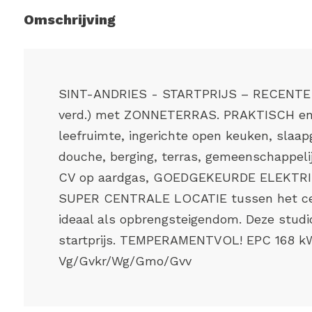
Omschrijving
SINT-ANDRIES - STARTPRIJS – RECENTE e
verd.) met ZONNETERRAS. PRAKTISCH en EF
leefruimte, ingerichte open keuken, slaa
douche, berging, terras, gemeenschappeli
CV op aardgas, GOEDGEKEURDE ELEKTRICIT
SUPER CENTRALE LOCATIE tussen het cen
ideaal als opbrengsteigendom. Deze stud
startprijs. TEMPERAMENTVOL! EPC 168 kW
Vg/Gvkr/Wg/Gmo/Gvv