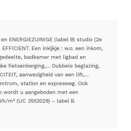
n ENERGIEZUINIGE (label B) studio (2e
FICIENT. Een inkijkje : w.o. een inkom,
pgedeelte, badkamer met ligbad en
jke fietsenberging,… Dubbele beglazing,
EIT, aanwezigheid van een lift,…
trum, station en expresweg. Ook
io wordt u aangeboden met een
h/m² (UC 3552029) – label B.