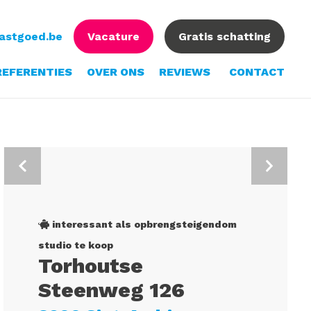
vastgoed.be
Vacature
Gratis schatting
REFERENTIES
OVER ONS
REVIEWS
CONTACT
interessant als opbrengsteigendom
studio te koop
Torhoutse
Steenweg 126