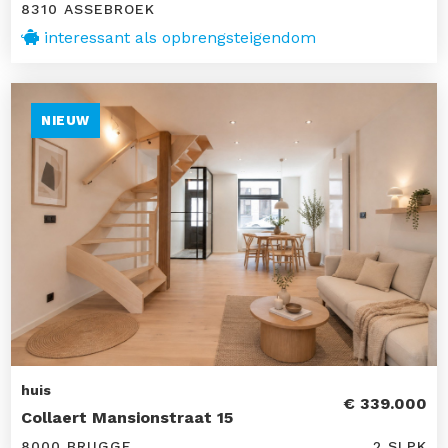
8310 ASSEBROEK
interessant als opbrengsteigendom
NIEUW
huis
€ 339.000
Collaert Mansionstraat 15
8000 BRUGGE
2 SLPK