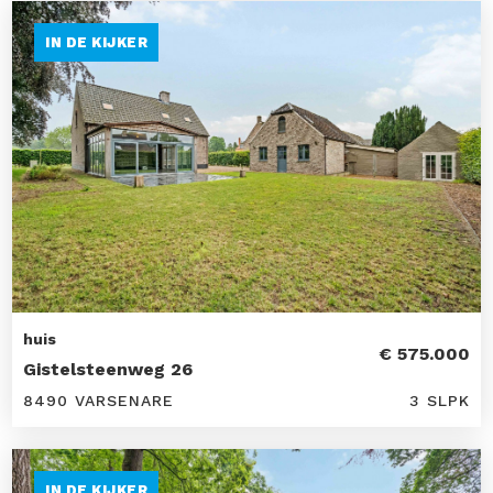
IN DE KIJKER
huis
€ 575.000
Gistelsteenweg 26
8490 VARSENARE
3 SLPK
IN DE KIJKER