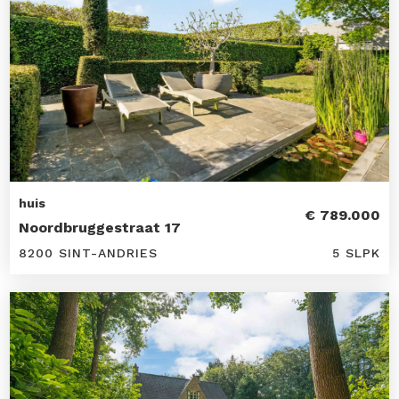
huis
€ 789.000
Noordbruggestraat 17
8200 SINT-ANDRIES
5 SLPK