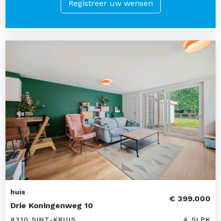
Registreer uw wensen
huis
€ 399.000
Drie Koningenweg 10
8310 SINT-KRUIS
4 SLPK