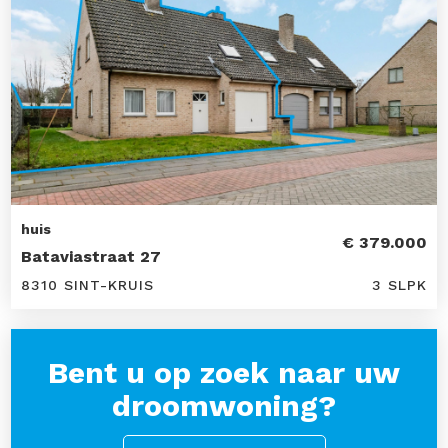
huis
€ 379.000
Bataviastraat 27
8310 SINT-KRUIS
3 SLPK
Bent u op zoek naar uw
droomwoning?