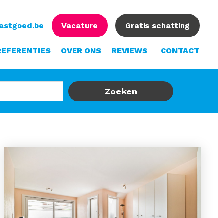
vastgoed.be
Vacature
Gratis schatting
REFERENTIES
OVER ONS
REVIEWS
CONTACT
Zoeken