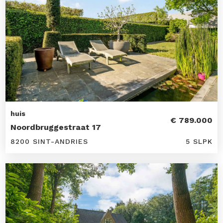
huis
€ 789.000
Noordbruggestraat 17
8200 SINT-ANDRIES
5 SLPK