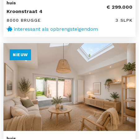
huis
€ 299.000
Kroonstraat 4
8000 BRUGGE
3 SLPK
interessant als opbrengsteigendom
NIEUW
huis