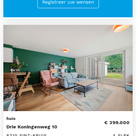
Registreer uw wensen
huis
€ 399.000
Drie Koningenweg 10
8310 SINT-KRUIS
4 SLPK