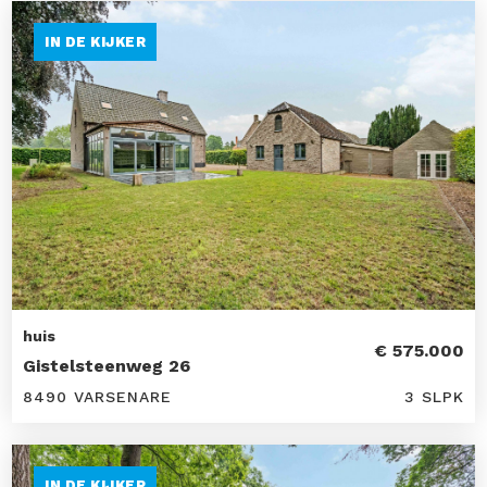
IN DE KIJKER
huis
€ 575.000
Gistelsteenweg 26
8490 VARSENARE
3 SLPK
IN DE KIJKER