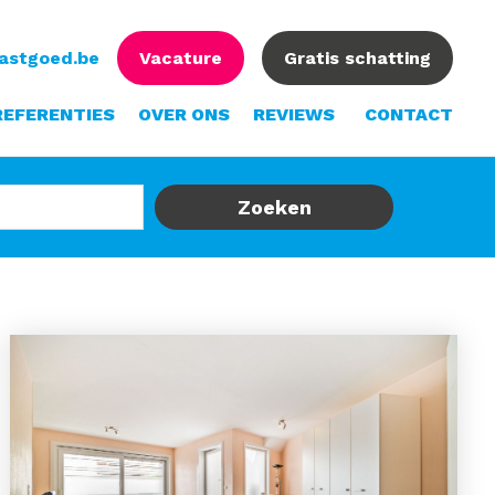
vastgoed.be
Vacature
Gratis schatting
REFERENTIES
OVER ONS
REVIEWS
CONTACT
Zoeken