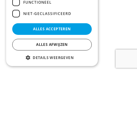
FUNCTIONEEL
NIET-GECLASSIFICEERD
ALLES ACCEPTEREN
ALLES AFWIJZEN
DETAILS WEERGEVEN
LOONTJENS en LAGAST bv
Komvest 1, 8000 Brugge, België
Tel:
+32 50 200 200
Email:
info@llvastgoed.be