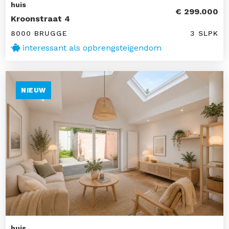
huis
€ 299.000
Kroonstraat 4
8000 BRUGGE
3 SLPK
interessant als opbrengsteigendom
NIEUW
huis