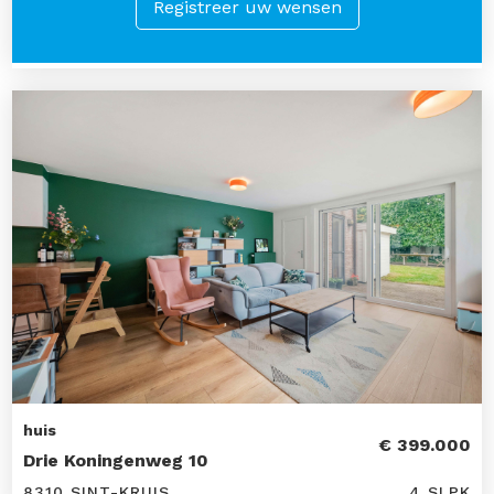
Registreer uw wensen
huis
€ 399.000
Drie Koningenweg 10
8310 SINT-KRUIS
4 SLPK