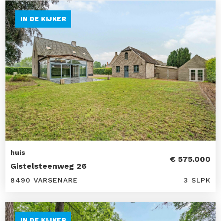
IN DE KIJKER
huis
€ 575.000
Gistelsteenweg 26
8490 VARSENARE
3 SLPK
IN DE KIJKER