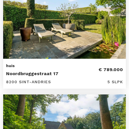
huis
€ 789.000
Noordbruggestraat 17
8200 SINT-ANDRIES
5 SLPK