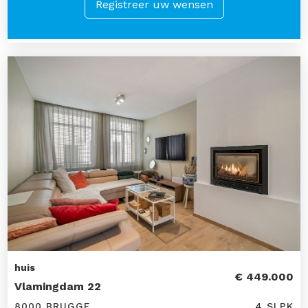
Registreer uw wensen
huis
€ 449.000
Vlamingdam 22
8000 BRUGGE
4 SLPK