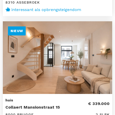
8310 ASSEBROEK
interessant als opbrengsteigendom
NIEUW
huis
€ 339.000
Collaert Mansionstraat 15
8000 BRUGGE
2 SLPK