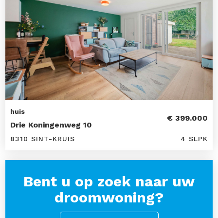
huis
€ 399.000
Drie Koningenweg 10
8310 SINT-KRUIS
4 SLPK
Bent u op zoek naar uw
droomwoning?