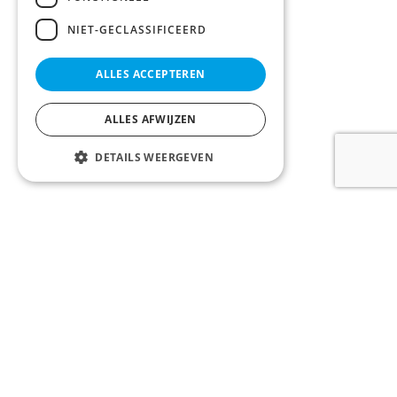
NIET-GECLASSIFICEERD
ALLES ACCEPTEREN
ALLES AFWIJZEN
DETAILS WEERGEVEN
LOONTJENS en LAGAST bv
Komvest 1, 8000 Brugge, België
Tel:
+32 50 200 200
Email:
info@llvastgoed.be