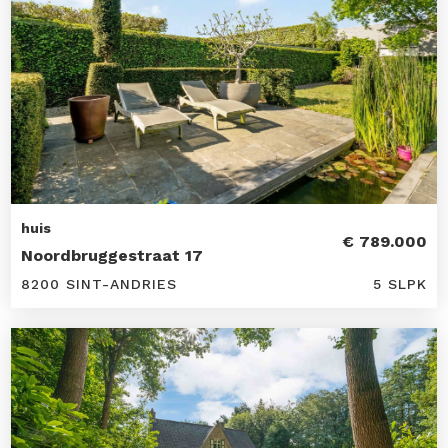
huis
€ 789.000
Noordbruggestraat 17
8200 SINT-ANDRIES
5 SLPK