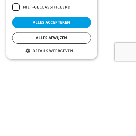
NIET-GECLASSIFICEERD
ALLES ACCEPTEREN
ALLES AFWIJZEN
DETAILS WEERGEVEN
LOONTJENS en LAGAST bv
Komvest 1, 8000 Brugge, België
Tel:
+32 50 200 200
Email:
info@llvastgoed.be