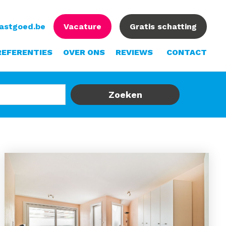
vastgoed.be
Vacature
Gratis schatting
REFERENTIES
OVER ONS
REVIEWS
CONTACT
Zoeken