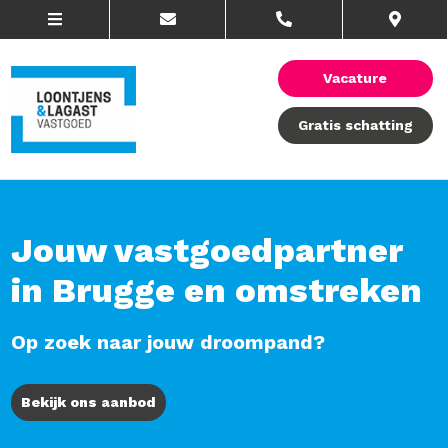
Vacature
Gratis schatting
Jouw vastgoedpartner
in Brugge en omstreken
Op zoek naar jouw droompand?
Bekijk ons aanbod