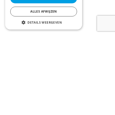
ALLES AFWIJZEN
DETAILS WEERGEVEN
LOONTJENS en LAGAST bv
Komvest 1, 8000 Brugge, België
Tel:
+32 50 200 200
Email:
info@llvastgoed.be
Erkend vastgoedmakelaar - Toezichthoudende autoriteit:
Beroepsinstituut van Vastgoedmakelaars, Luxemburgstraat 16B te
1000 Brussel