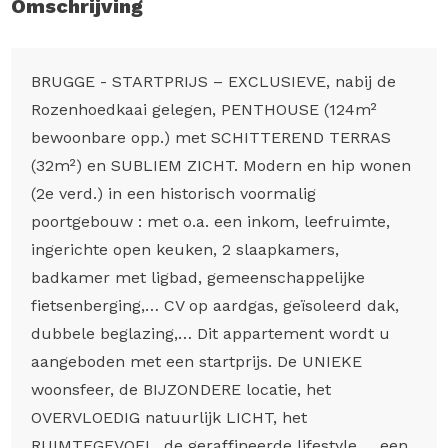
Omschrijving
BRUGGE - STARTPRIJS – EXCLUSIEVE, nabij de
Rozenhoedkaai gelegen, PENTHOUSE (124m²
bewoonbare opp.) met SCHITTEREND TERRAS
(32m²) en SUBLIEM ZICHT. Modern en hip wonen
(2e verd.) in een historisch voormalig
poortgebouw : met o.a. een inkom, leefruimte,
ingerichte open keuken, 2 slaapkamers,
badkamer met ligbad, gemeenschappelijke
fietsenberging,… CV op aardgas, geïsoleerd dak,
dubbele beglazing,… Dit appartement wordt u
aangeboden met een startprijs. De UNIEKE
woonsfeer, de BIJZONDERE locatie, het
OVERVLOEDIG natuurlijk LICHT, het
RUIMTEGEVOEL, de geraffineerde lifestyle,… een