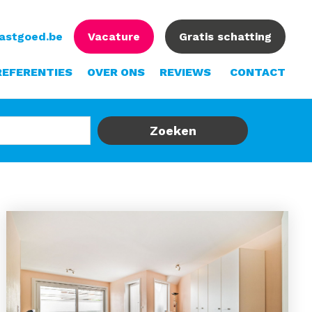
vastgoed.be
Vacature
Gratis schatting
REFERENTIES
OVER ONS
REVIEWS
CONTACT
Zoeken