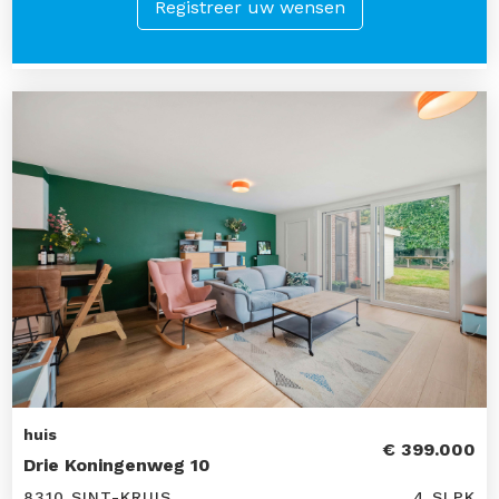
Registreer uw wensen
huis
€ 399.000
Drie Koningenweg 10
8310 SINT-KRUIS
4 SLPK