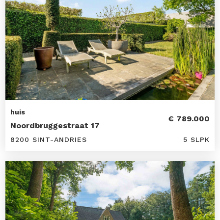
huis
€ 789.000
Noordbruggestraat 17
8200 SINT-ANDRIES
5 SLPK