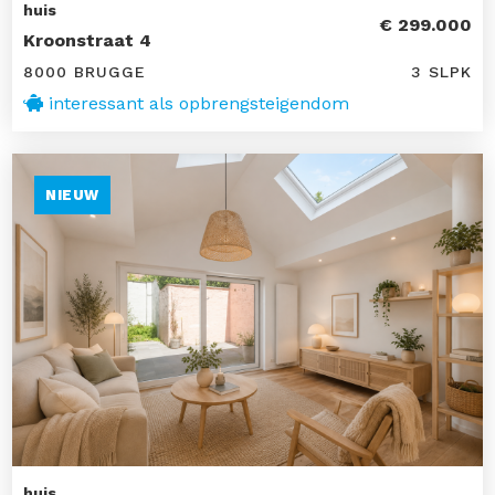
huis
€ 299.000
Kroonstraat 4
8000 BRUGGE
3 SLPK
interessant als opbrengsteigendom
NIEUW
huis