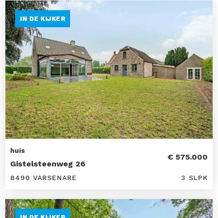
IN DE KIJKER
huis
€ 575.000
Gistelsteenweg 26
8490 VARSENARE
3 SLPK
IN DE KIJKER