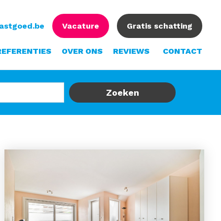
vastgoed.be
Vacature
Gratis schatting
REFERENTIES
OVER ONS
REVIEWS
CONTACT
Zoeken