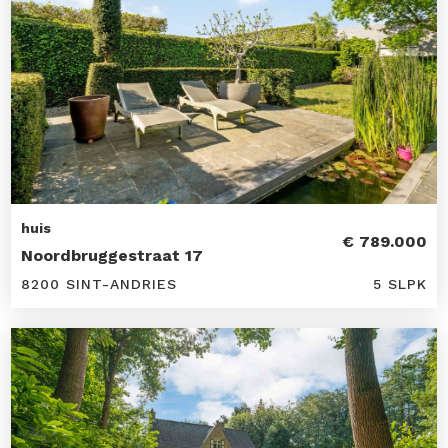
huis
€ 789.000
Noordbruggestraat 17
8200 SINT-ANDRIES
5 SLPK