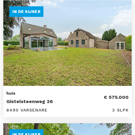
IN DE KIJKER
huis
€ 575.000
Gistelsteenweg 26
8490 VARSENARE
3 SLPK
IN DE KIJKER