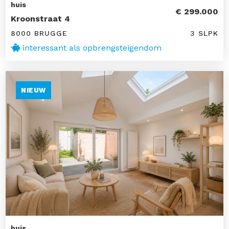
huis
€ 299.000
Kroonstraat 4
8000 BRUGGE
3 SLPK
interessant als opbrengsteigendom
NIEUW
huis