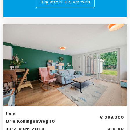
Registreer uw wensen
huis
€ 399.000
Drie Koningenweg 10
8310 SINT-KRUIS
4 SLPK