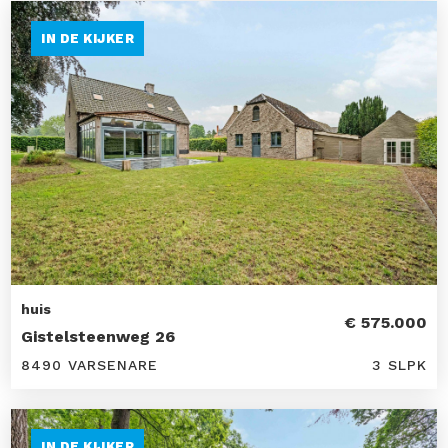
IN DE KIJKER
huis
€ 575.000
Gistelsteenweg 26
8490 VARSENARE
3 SLPK
IN DE KIJKER