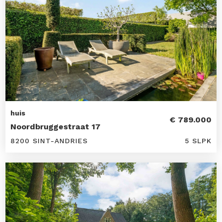
huis
€ 789.000
Noordbruggestraat 17
8200 SINT-ANDRIES
5 SLPK