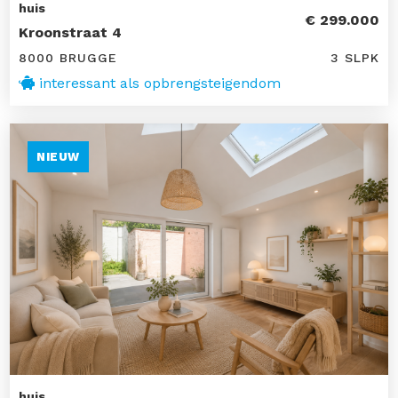
huis
€ 299.000
Kroonstraat 4
8000 BRUGGE
3 SLPK
interessant als opbrengsteigendom
NIEUW
huis