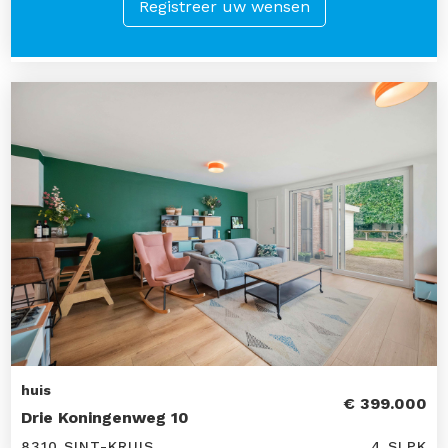
Registreer uw wensen
huis
€ 399.000
Drie Koningenweg 10
8310 SINT-KRUIS
4 SLPK