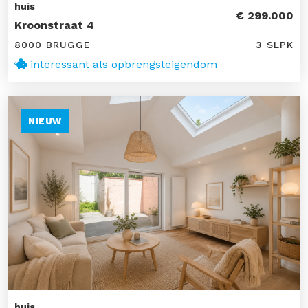
huis
€ 299.000
Kroonstraat 4
8000 BRUGGE
3 SLPK
interessant als opbrengsteigendom
NIEUW
huis