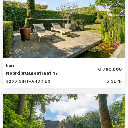
huis
€ 789.000
Noordbruggestraat 17
8200 SINT-ANDRIES
5 SLPK