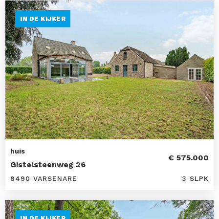
IN DE KIJKER
huis
€ 575.000
Gistelsteenweg 26
8490 VARSENARE
3 SLPK
IN DE KIJKER