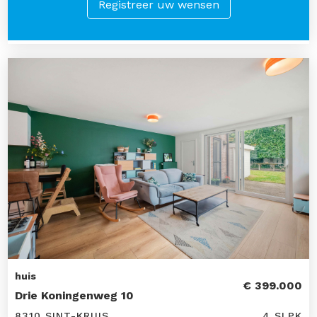
Registreer uw wensen
huis
€ 399.000
Drie Koningenweg 10
8310 SINT-KRUIS
4 SLPK