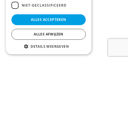
NIET-GECLASSIFICEERD
ALLES ACCEPTEREN
ALLES AFWIJZEN
DETAILS WEERGEVEN
LOONTJENS en LAGAST bv
Komvest 1, 8000 Brugge, België
Tel:
+32 50 200 200
Email:
info@llvastgoed.be