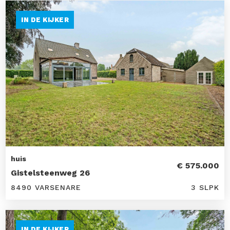
IN DE KIJKER
huis
€ 575.000
Gistelsteenweg 26
8490 VARSENARE
3 SLPK
IN DE KIJKER