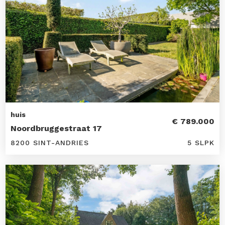
huis
€ 789.000
Noordbruggestraat 17
8200 SINT-ANDRIES
5 SLPK