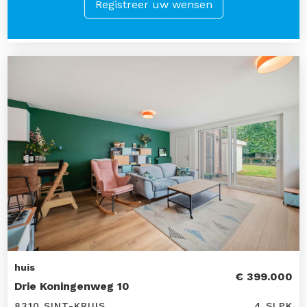
Registreer uw wensen
huis
€ 399.000
Drie Koningenweg 10
8310 SINT-KRUIS
4 SLPK