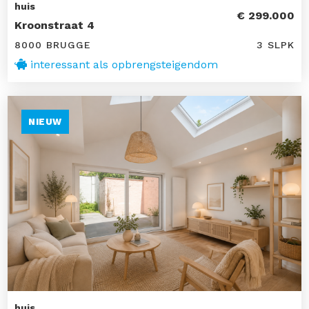
huis
€ 299.000
Kroonstraat 4
8000 BRUGGE
3 SLPK
interessant als opbrengsteigendom
NIEUW
huis